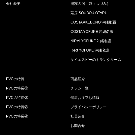
会社概要
湯霧の宿 鼓（つづみ）
蔵房 SOUBOU OTARU
COSTA AKEBONO 沖縄那覇
COSTA YOFUKE 沖縄名護
NIRAI YOFUKE 沖縄名護
Rect YOFUKE 沖縄名護
ケイエスビーのトランクルーム
PVCの特長
商品紹介
PVCの特長①
チラシ一覧
PVCの特長②
健康お役立ち情報
PVCの特長③
プライバシーポリシー
PVCの特長④
社員紹介
お問合せ