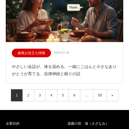
健康お役立ち情報
2026.07.30
やさしい会話が、体を温める。一緒にごはんと小さなあり
がとうが育てる、自律神経と眠りの話
1
2
3
4
5
6
…
50
»
企業目的
湯霧の宿 漣（さざなみ）