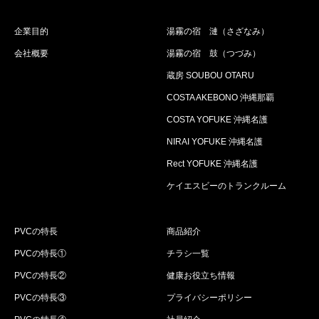
企業目的
湯霧の宿 漣（さざなみ）
会社概要
湯霧の宿 鼓（つづみ）
蔵房 SOUBOU OTARU
COSTA AKEBONO 沖縄那覇
COSTA YOFUKE 沖縄名護
NIRAI YOFUKE 沖縄名護
Rect YOFUKE 沖縄名護
ケイエスビーのトランクルーム
PVCの特長
商品紹介
PVCの特長①
チラシ一覧
PVCの特長②
健康お役立ち情報
PVCの特長③
プライバシーポリシー