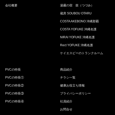
会社概要
湯霧の宿 鼓（つづみ）
蔵房 SOUBOU OTARU
COSTA AKEBONO 沖縄那覇
COSTA YOFUKE 沖縄名護
NIRAI YOFUKE 沖縄名護
Rect YOFUKE 沖縄名護
ケイエスビーのトランクルーム
PVCの特長
商品紹介
PVCの特長①
チラシ一覧
PVCの特長②
健康お役立ち情報
PVCの特長③
プライバシーポリシー
PVCの特長④
社員紹介
お問合せ