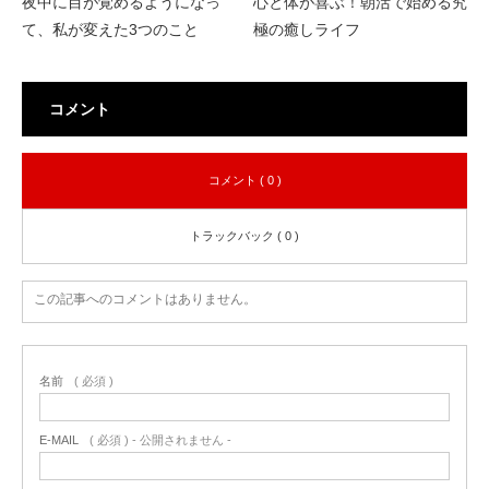
夜中に目が覚めるようになっ
心と体が喜ぶ！朝活で始める究
て、私が変えた3つのこと
極の癒しライフ
コメント
コメント ( 0 )
トラックバック ( 0 )
この記事へのコメントはありません。
名前
( 必須 )
E-MAIL
( 必須 ) - 公開されません -