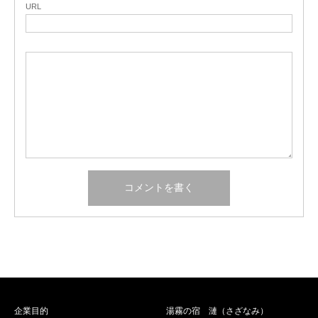
URL
企業目的
湯霧の宿 漣（さざなみ）