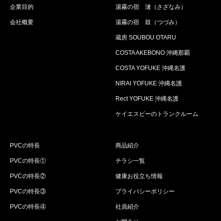
企業目的
湯霧の宿 漣（さざなみ）
会社概要
湯霧の宿 鼓（つづみ）
蔵房 SOUBOU OTARU
COSTA AKEBONO 沖縄那覇
COSTA YOFUKE 沖縄名護
NIRAI YOFUKE 沖縄名護
Rect YOFUKE 沖縄名護
ケイエスビーのトランクルーム
PVCの特長
商品紹介
PVCの特長①
チラシ一覧
PVCの特長②
健康お役立ち情報
PVCの特長③
プライバシーポリシー
PVCの特長④
社員紹介