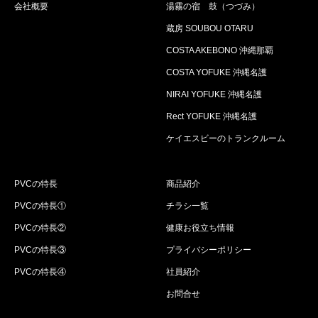
会社概要
湯霧の宿 鼓（つづみ）
蔵房 SOUBOU OTARU
COSTA AKEBONO 沖縄那覇
COSTA YOFUKE 沖縄名護
NIRAI YOFUKE 沖縄名護
Rect YOFUKE 沖縄名護
ケイエスビーのトランクルーム
PVCの特長
商品紹介
PVCの特長①
チラシ一覧
PVCの特長②
健康お役立ち情報
PVCの特長③
プライバシーポリシー
PVCの特長④
社員紹介
お問合せ