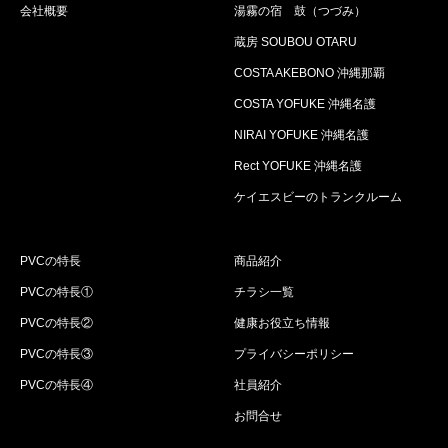
会社概要
湯霧の宿 鼓（つづみ）
蔵房 SOUBOU OTARU
COSTA AKEBONO 沖縄那覇
COSTA YOFUKE 沖縄名護
NIRAI YOFUKE 沖縄名護
Rect YOFUKE 沖縄名護
ケイエスビーのトランクルーム
PVCの特長
商品紹介
PVCの特長①
チラシ一覧
PVCの特長②
健康お役立ち情報
PVCの特長③
プライバシーポリシー
PVCの特長④
社員紹介
お問合せ