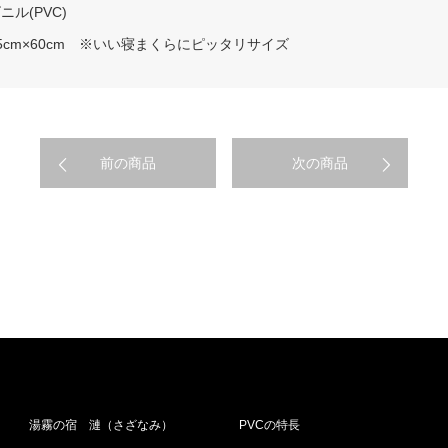
ル(PVC)
5cm×60cm ※いい寝まくらにピッタリサイズ
前の商品
次の商品
湯霧の宿 漣（さざなみ）
PVCの特長