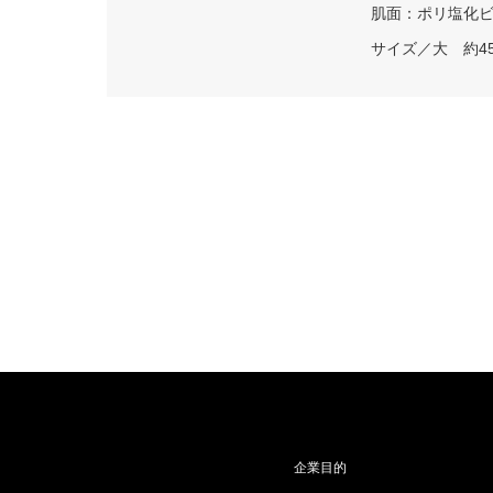
肌面：ポリ塩化ビニ
サイズ／大 約4
企業目的