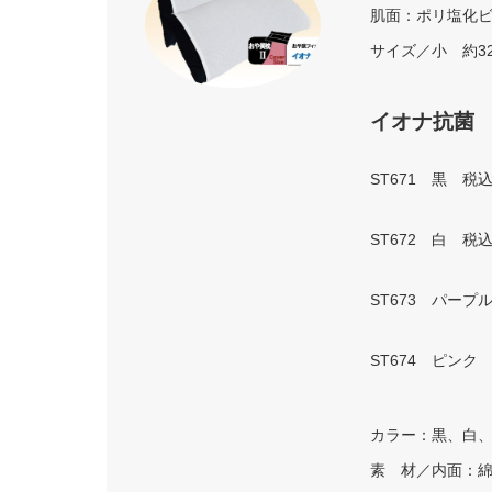
肌面：ポリ塩化ビニ
サイズ／小 約3
イオナ抗菌
ST671 黒 税
ST672 白 税
ST673 パープ
ST674 ピンク
カラー：黒、白
素 材／内面：