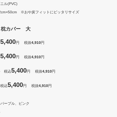
ル(PVC)
2cm×50cm ※おや炭フィットにピッタリサイズ
 枕カバー 大
5,400
込
円 税抜
4,910
円
5,400
込
円 税抜
4,910
円
5,400
ル 税込
円 税抜
4,910
円
5,400
 税込
円 税抜
4,910
円
、パープル、ピンク
綿