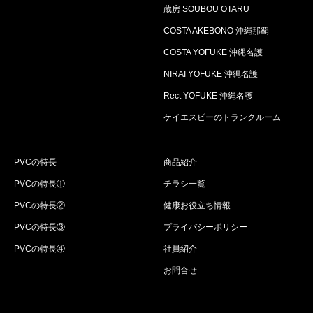
蔵房 SOUBOU OTARU
COSTA AKEBONO 沖縄那覇
COSTA YOFUKE 沖縄名護
NIRAI YOFUKE 沖縄名護
Rect YOFUKE 沖縄名護
ケイエスビーのトランクルーム
PVCの特長
商品紹介
PVCの特長①
チラシ一覧
PVCの特長②
健康お役立ち情報
PVCの特長③
プライバシーポリシー
PVCの特長④
社員紹介
お問合せ