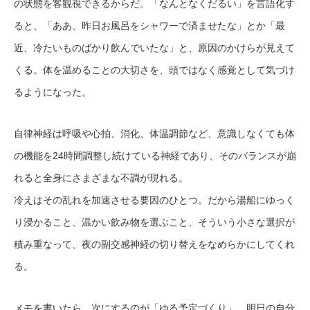
の状態を客観視できるからだ。「なんとなくだるい」を言語化す
ると、「ああ、昨日お風呂をシャワーで済ませたな」とか「最
近、冷たいものばかり飲んでいたな」と、原因のかけらが見えて
くる。体を温めることの大切さを、頭ではなく感覚として気づけ
るようになった。
自律神経は呼吸や心拍、消化、体温調節など、意識しなくても体
の機能を24時間調整し続けている神経であり、そのバランスが崩
れると全身にさまざまな不調が現れる。
冷えはその乱れを加速させる要因のひとつ。だから湯船にゆっく
り浸かること、温かい飲み物を選ぶこと、そういう小さな選択が
積み重なって、夜の副交感神経の切り替えをなめらかにしてくれ
る。
メモを書いたら、次にするのが「ゆる予定づくり」。明日の自分