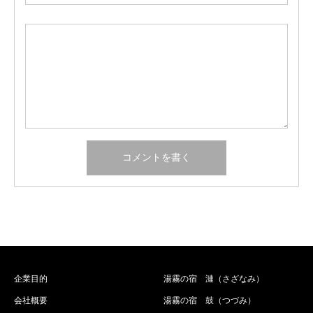
企業目的
湯霧の宿 漣（さざなみ）
会社概要
湯霧の宿 鼓（つづみ）