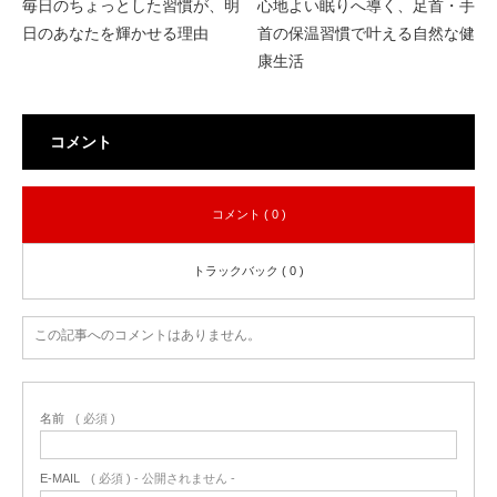
毎日のちょっとした習慣が、明
心地よい眠りへ導く、足首・手
日のあなたを輝かせる理由
首の保温習慣で叶える自然な健
康生活
コメント
コメント ( 0 )
トラックバック ( 0 )
この記事へのコメントはありません。
名前
( 必須 )
E-MAIL
( 必須 ) - 公開されません -