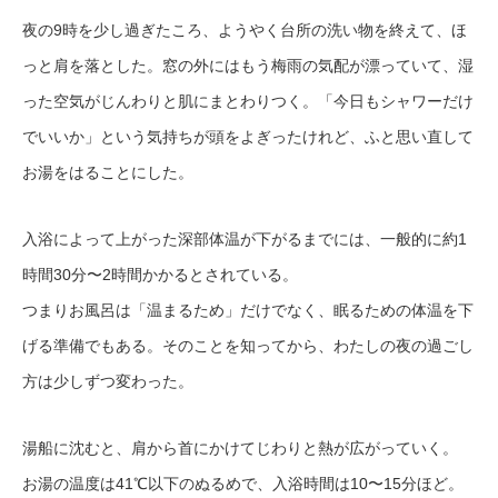
夜の9時を少し過ぎたころ、ようやく台所の洗い物を終えて、ほ
っと肩を落とした。窓の外にはもう梅雨の気配が漂っていて、湿
った空気がじんわりと肌にまとわりつく。「今日もシャワーだけ
でいいか」という気持ちが頭をよぎったけれど、ふと思い直して
お湯をはることにした。
入浴によって上がった深部体温が下がるまでには、一般的に約1
時間30分〜2時間かかるとされている。
つまりお風呂は「温まるため」だけでなく、眠るための体温を下
げる準備でもある。そのことを知ってから、わたしの夜の過ごし
方は少しずつ変わった。
湯船に沈むと、肩から首にかけてじわりと熱が広がっていく。
お湯の温度は41℃以下のぬるめで、入浴時間は10〜15分ほど。