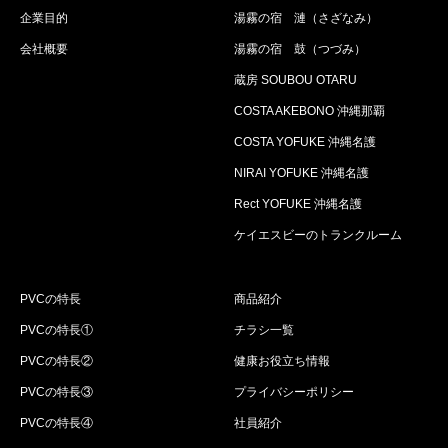
企業目的
湯霧の宿 漣（さざなみ）
会社概要
湯霧の宿 鼓（つづみ）
蔵房 SOUBOU OTARU
COSTA AKEBONO 沖縄那覇
COSTA YOFUKE 沖縄名護
NIRAI YOFUKE 沖縄名護
Rect YOFUKE 沖縄名護
ケイエスビーのトランクルーム
PVCの特長
商品紹介
PVCの特長①
チラシ一覧
PVCの特長②
健康お役立ち情報
PVCの特長③
プライバシーポリシー
PVCの特長④
社員紹介