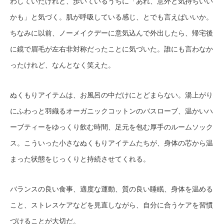
わしていたけれど、歩いているうちに「あれ、意外と気持ちいい
かも」と気づく。肌が呼吸している感じ、とでも言えばいいか。
ちなみに以前、ノーメイクデーに意気込んで外出したら、帰宅後
に鏡で眉毛が左右非対称だったことに気づいた。誰にも言わなか
ったけれど、なんとなく笑えた。
ぬくもりアイテムは、お風呂の中だけにとどまらない。湯上がり
にふわっと羽織るオーガニックコットンのバスローブ、温かいハ
ーブティーをゆっくり飲む時間、足元を包む厚手のルームソック
ス。こういった小さなぬくもりアイテムたちが、身体の芯から温
まった状態をじっくりと持続させてくれる。
バランスの良い食事、適度な運動、質の良い睡眠、身体を温める
こと、ストレスケアなどを見直しながら、自分に合うケアを習慣
づけることが大切だ。