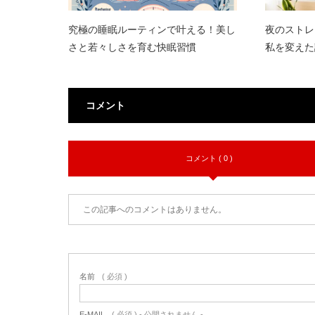
究極の睡眠ルーティンで叶える！美し
夜のストレ
さと若々しさを育む快眠習慣
私を変えた
コメント
コメント ( 0 )
この記事へのコメントはありません。
名前
( 必須 )
E-MAIL
( 必須 ) - 公開されません -