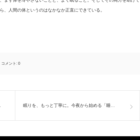
、まず体を冷やさないことと、よく眠ること。そしてその両方を助けて
ら、人間の体というのはなかなか正直にできている。
コメント:
0
…
眠りを、もっと丁寧に。今夜から始める「睡…