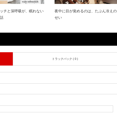
ッチと深呼吸が、眠れない
夜中に目が覚めるのは、たぶん冷えの
話
せい
トラックバック ( 0 )