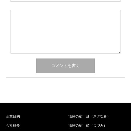
企業目的
湯霧の宿 漣（さざなみ）
会社概要
湯霧の宿 鼓（つづみ）