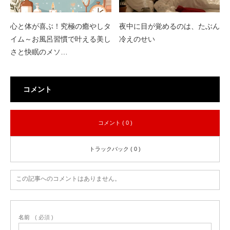
心と体が喜ぶ！究極の癒やしタ
夜中に目が覚めるのは、たぶん
イム～お風呂習慣で叶える美し
冷えのせい
さと快眠のメソ…
コメント
コメント ( 0 )
トラックバック ( 0 )
この記事へのコメントはありません。
名前
( 必須 )