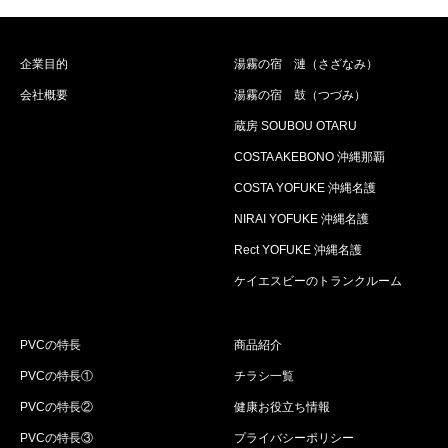
企業目的
湯霧の宿 漣（さざなみ）
会社概要
湯霧の宿 鼓（つづみ）
蔵房 SOUBOU OTARU
COSTA AKEBONO 沖縄那覇
COSTA YOFUKE 沖縄名護
NIRAI YOFUKE 沖縄名護
Rect YOFUKE 沖縄名護
ケイエスビーのトランクルーム
PVCの特長
商品紹介
PVCの特長①
チラシ一覧
PVCの特長②
健康お役立ち情報
PVCの特長③
プライバシーポリシー