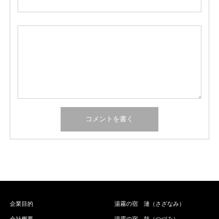
企業目的
湯霧の宿 漣（さざなみ）