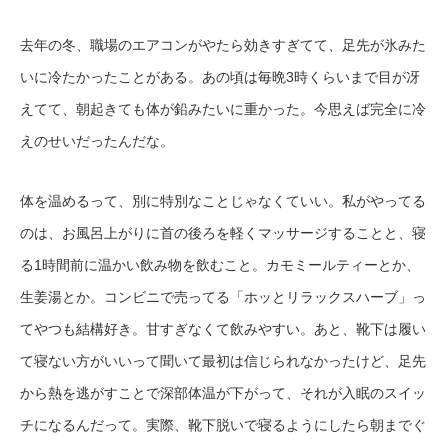
去年の冬、職場のエアコンがやたら効きすぎてて、足先が氷みた
いに冷たかったことがある。あの頃は毎晩3時くらいまで目が冴
えてて、朝起きても体が鉛みたいに重かった。今思えば完全に冷
えのせいだったんだな。
体を温めるって、別に特別なことじゃなくていい。私がやってる
のは、お風呂上がりに首の後ろを軽くマッサージすることと、寝
る1時間前に温かい飲み物を飲むこと。カモミールティーとか、
生姜湯とか。コンビニで売ってる「ホッとリラックスハーブ」っ
てやつも結構好き。甘すぎなくて飲みやすい。あと、靴下は履い
て寝ない方がいいって聞いて最初は信じられなかったけど、足先
から熱を逃がすことで深部体温が下がって、それが入眠のスイッ
チになるんだって。実際、靴下脱いで寝るようにしたら朝までぐ