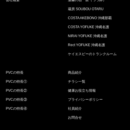
会社概要
湯霧の宿 鼓（つづみ）
蔵房 SOUBOU OTARU
COSTA AKEBONO 沖縄那覇
COSTA YOFUKE 沖縄名護
NIRAI YOFUKE 沖縄名護
Rect YOFUKE 沖縄名護
ケイエスビーのトランクルーム
PVCの特長
商品紹介
PVCの特長①
チラシ一覧
PVCの特長②
健康お役立ち情報
PVCの特長③
プライバシーポリシー
PVCの特長④
社員紹介
お問合せ