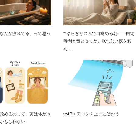
なんか疲れてる」って思っ
**ゆらぎリズムで目覚める朝――白湯
時間と音と香りが、眠れない夜を変
え…
覚めるのって、実は体が冷
vol.7エアコンを上手に使おう
かもしれない