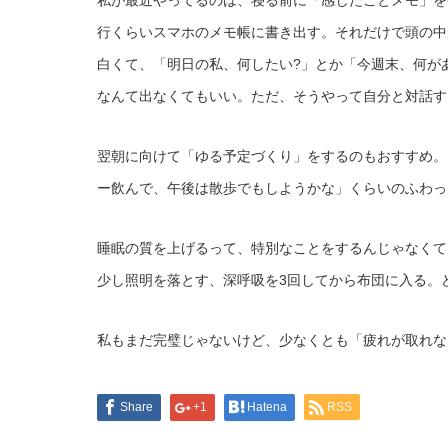
私が最近やってるのは、寝る前に「感じたことメモ」を
行くらいスマホのメモ帳に書き出す。それだけで頭の中
白くて、「明日の私、何したい?」とか「今週末、何が
なんて出なくてもいい。ただ、そうやって自分と対話す
翌朝に向けて「ゆる予定づくり」をするのもおすすめ。
ー飲んで、午後は散歩でもしようかな」くらいのふわっ
睡眠の質を上げるって、特別なことをするんじゃなくて
少し照明を落とす、深呼吸を3回してから布団に入る。
私もまだ完璧じゃないけど、少なくとも「疲れが取れな
Share
+1
Hatena
RSS