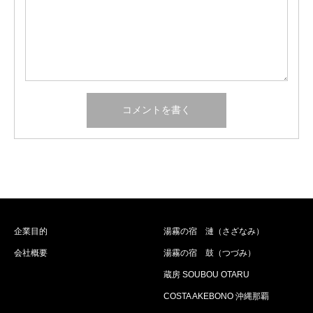
企業目的
湯霧の宿 漣（さざなみ）
会社概要
湯霧の宿 鼓（つづみ）
蔵房 SOUBOU OTARU
COSTA AKEBONO 沖縄那覇