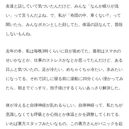
友達と話していて気づいたんだけど、みんな「なんか眠りが浅
い」って言うんだよね。で、私が「布団の中、寒くない?」って
聞いたら、みんなポカンとした顔してた。体温の話なんて、普段
しないもんね。
去年の冬、私は毎晩3時くらいに目が覚めてた。最初はスマホの
せいかなとか、仕事のストレスかなとか思ってたんだけど、ある
日ふと気づいたの。足が冷たい。めちゃくちゃ冷たい。氷みたい
になってる。それで試しに寝る前に湯船に20分くらい浸かってみ
たら、朝までぐっすり。拍子抜けするくらいあっさり解決した。
体が冷えると自律神経が乱れるらしい。自律神経って、私たちが
意識しなくても呼吸とか心拍とか体温とかを調整してくれてる、
いわば裏方スタッフみたいなもの。この裏方さんがパニックを起