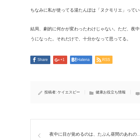
ちなみに私が使ってる湯たんぽは「ヌクモリエ」ってい
結局、劇的に何かが変わったわけじゃない。ただ、夜中
うになった。それだけで、十分かなって思ってる。
Share
+1
Hatena
RSS
投稿者:
ケイエスビー
健康お役立ち情報
夜中に目が覚めるのは、たぶん昼間のあれの