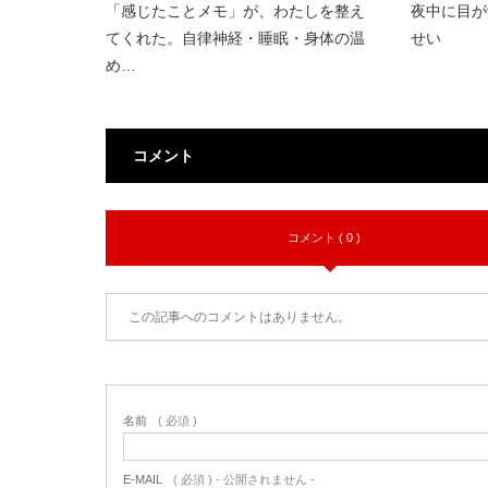
「感じたことメモ」が、わたしを整え
夜中に目が
てくれた。自律神経・睡眠・身体の温
せい
め…
コメント
コメント ( 0 )
この記事へのコメントはありません。
名前
( 必須 )
E-MAIL
( 必須 ) - 公開されません -