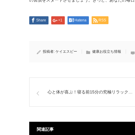
の習慣をスタートさせましょう。きっと、あなたの毎日
Share
+1
Hatena
RSS
投稿者:
ケイエスビー
健康お役立ち情報
心と体が喜ぶ！寝る前15分の究極リラック…
関連記事