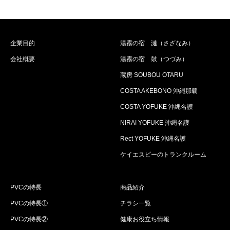
企業目的
湯霧の宿 漣（さざなみ）
会社概要
湯霧の宿 鼓（つづみ）
蔵房 SOUBOU OTARU
COSTA AKEBONO 沖縄那覇
COSTA YOFUKE 沖縄名護
NIRAI YOFUKE 沖縄名護
Rect YOFUKE 沖縄名護
ケイエスビーのトランクルーム
PVCの特長
商品紹介
PVCの特長①
チラシ一覧
PVCの特長②
健康お役立ち情報