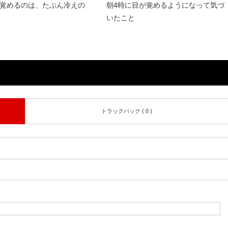
覚めるのは、たぶん冷えの
朝4時に目が覚めるようになって気づ
いたこと
トラックバック ( 0 )