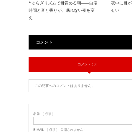
**ゆらぎリズムで目覚める朝――白湯
夜中に目が
時間と音と香りが、眠れない夜を変
せい
え…
コメント
コメント ( 0 )
この記事へのコメントはありません。
名前
( 必須 )
E-MAIL
( 必須 ) - 公開されません -