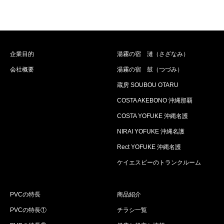
企業目的
湯霧の宿 漣（さざなみ）
会社概要
湯霧の宿 鼓（つづみ）
蔵房 SOUBOU OTARU
COSTA AKEBONO 沖縄那覇
COSTA YOFUKE 沖縄名護
NIRAI YOFUKE 沖縄名護
Rect YOFUKE 沖縄名護
ケイエスビーのトランクルーム
PVCの特長
商品紹介
PVCの特長①
チラシ一覧