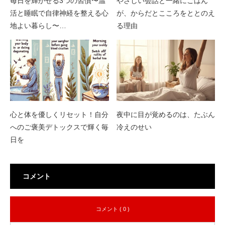
毎日を輝かせる3つの習慣〜温
やさしい会話と一緒にごはん
活と睡眠で自律神経を整える心
が、からだとこころをととのえ
地よい暮らし〜…
る理由
心と体を優しくリセット！自分
夜中に目が覚めるのは、たぶん
へのご褒美デトックスで輝く毎
冷えのせい
日を
コメント
コメント ( 0 )