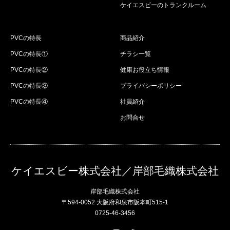
ケイエスビーのトランクルーム
PVCの特長
商品紹介
PVCの特長①
チラシ一覧
PVCの特長②
健康お役立ち情報
PVCの特長③
プライバシーポリシー
PVCの特長④
社員紹介
お問合せ
ケイエスビー株式会社／岸部毛織株式会社
岸部毛織株式会社
〒594-0052 大阪府和泉市阪本町515-1
0725-46-3456
Twitter
Instagram
RSS