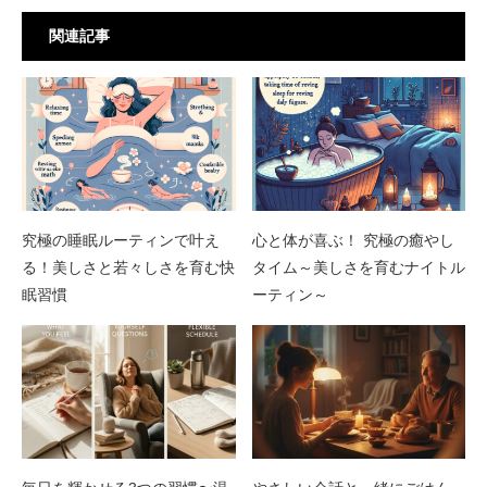
関連記事
究極の睡眠ルーティンで叶え
心と体が喜ぶ！ 究極の癒やし
る！美しさと若々しさを育む快
タイム～美しさを育むナイトル
眠習慣
ーティン～