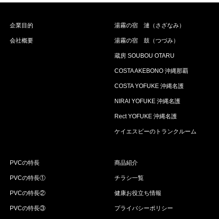
企業目的
湯霧の宿 漣（さざなみ）
会社概要
湯霧の宿 鼓（つづみ）
蔵房 SOUBOU OTARU
COSTA AKEBONO 沖縄那覇
COSTA YOFUKE 沖縄名護
NIRAI YOFUKE 沖縄名護
Rect YOFUKE 沖縄名護
ケイエスビーのトランクルーム
PVCの特長
商品紹介
PVCの特長①
チラシ一覧
PVCの特長②
健康お役立ち情報
PVCの特長③
プライバシーポリシー