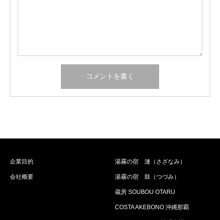
企業目的
湯霧の宿 漣（さざなみ）
会社概要
湯霧の宿 鼓（つづみ）
蔵房 SOUBOU OTARU
COSTA AKEBONO 沖縄那覇