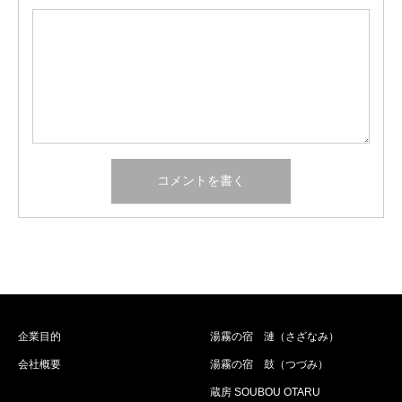
企業目的
湯霧の宿 漣（さざなみ）
会社概要
湯霧の宿 鼓（つづみ）
蔵房 SOUBOU OTARU