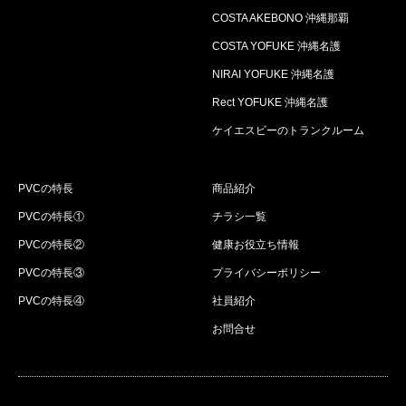
COSTA AKEBONO 沖縄那覇
COSTA YOFUKE 沖縄名護
NIRAI YOFUKE 沖縄名護
Rect YOFUKE 沖縄名護
ケイエスビーのトランクルーム
PVCの特長
商品紹介
PVCの特長①
チラシ一覧
PVCの特長②
健康お役立ち情報
PVCの特長③
プライバシーポリシー
PVCの特長④
社員紹介
お問合せ