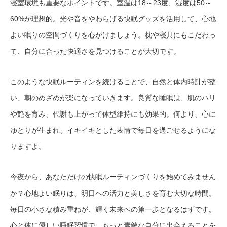
寝室環境も重要なポイントです。室温は18～23度、湿度は50～
60%が理想的。光や音をやわらげる快眠グッズを活用して、心地
よい眠りの空間づくりを心がけましょう。枕や寝具にもこだわっ
て、自分に合った快適さを見つけることが大切です。
このような快眠ルーティンを続けることで、自然と体内時計が整
い、朝のめざめが楽になっていきます。良質な睡眠は、肌のハリ
や艶を育み、代謝も上がって体型維持にも効果的。何より、心に
ゆとりが生まれ、イキイキとした表情で毎日を過ごせるようにな
りますよ。
今夜から、あなただけの快眠ルーティンづくりを始めてみません
か？心地よい眠りは、明日への活力と美しさを育む大切な時間。
毎日の小さな積み重ねが、輝く未来への第一歩となるはずです。
心と体に優しい睡眠習慣で、もっと素敵な自分に出会えることを