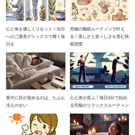
心と体を優しくリセット！自分
究極の睡眠ルーティンで叶え
へのご褒美デトックスで輝く毎
る！美しさと若々しさを育む快
日を
眠習慣
夜中に目が覚めるのは、たぶん
心と体が喜ぶ！毎日3分で始め
冷えのせい
る究極のリラックスルーティン