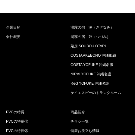
企業目的
湯霧の宿 漣（さざなみ）
会社概要
湯霧の宿 鼓（つづみ）
蔵房 SOUBOU OTARU
COSTA AKEBONO 沖縄那覇
COSTA YOFUKE 沖縄名護
NIRAI YOFUKE 沖縄名護
Rect YOFUKE 沖縄名護
ケイエスビーのトランクルーム
PVCの特長
商品紹介
PVCの特長①
チラシ一覧
PVCの特長②
健康お役立ち情報