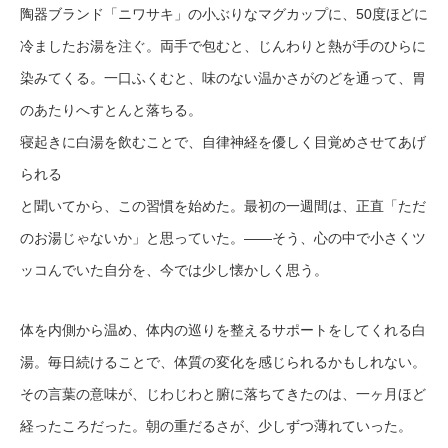
陶器ブランド「ニワサキ」の小ぶりなマグカップに、50度ほどに
冷ましたお湯を注ぐ。両手で包むと、じんわりと熱が手のひらに
染みてくる。一口ふくむと、味のない温かさがのどを通って、胃
のあたりへすとんと落ちる。
寝起きに白湯を飲むことで、自律神経を優しく目覚めさせてあげ
られる
と聞いてから、この習慣を始めた。最初の一週間は、正直「ただ
のお湯じゃないか」と思っていた。——そう、心の中で小さくツ
ッコんでいた自分を、今では少し懐かしく思う。
体を内側から温め、体内の巡りを整えるサポートをしてくれる白
湯。毎日続けることで、体質の変化を感じられるかもしれない。
その言葉の意味が、じわじわと腑に落ちてきたのは、一ヶ月ほど
経ったころだった。朝の重だるさが、少しずつ薄れていった。