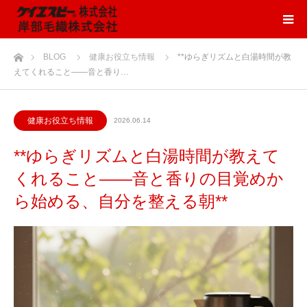
ホーム
BLOG
健康お役立ち情報
**ゆらぎリズムと白湯時間が教
えてくれること――音と香り…
健康お役立ち情報
2026.06.14
**ゆらぎリズムと白湯時間が教えて
くれること――音と香りの目覚めか
ら始める、自分を整える朝**