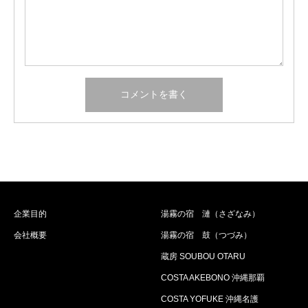
企業目的
湯霧の宿 漣（さざなみ）
会社概要
湯霧の宿 鼓（つづみ）
蔵房 SOUBOU OTARU
COSTA AKEBONO 沖縄那覇
COSTA YOFUKE 沖縄名護