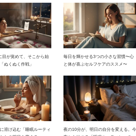
に目が覚めて、そこから始
毎日を輝かせる3つの小さな習慣〜心
「ぬくぬく作戦」
と体が喜ぶセルフケアのススメ〜
に溶け込む「睡眠ルーティ
夜の10分が、明日の自分を変える。