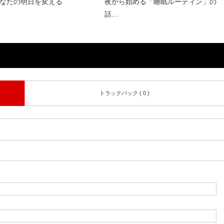
なたの明日を変える
夜から始める「睡眠ルーティン」の
話…
トラックバック ( 0 )