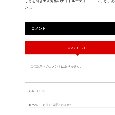
しさを引き出す究極のナイトルーティ
ン」が、あ
ン…
コメント
コメント ( 0 )
この記事へのコメントはありません。
名前
( 必須 )
E-MAIL
( 必須 ) - 公開されません -