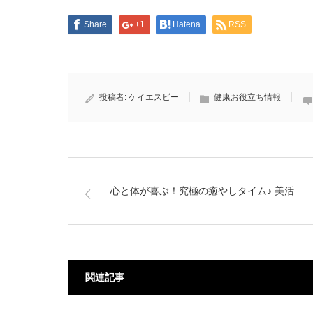
Share
+1
Hatena
RSS
投稿者:
ケイエスビー
健康お役立ち情報
心と体が喜ぶ！究極の癒やしタイム♪ 美活…
関連記事