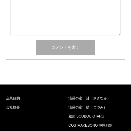
企業目的
湯霧の宿 漣（さざなみ）
会社概要
湯霧の宿 鼓（つづみ）
蔵房 SOUBOU OTARU
COSTA AKEBONO 沖縄那覇