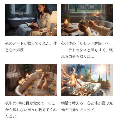
夜のノートが教えてくれた、体
心と体の「リセット解除」へ
と心の温度
――デトックスと温もりで、眠
れる自分を取り戻…
夜中の3時に目が覚めて、そこ
朝活で叶える！心と体が喜ぶ究
から眠れない日々が教えてくれ
極の目覚めメソッド
たこと