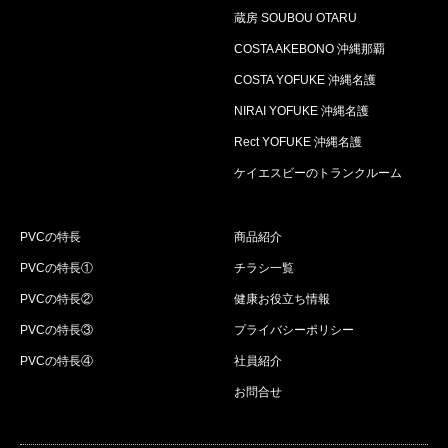
蔵房 SOUBOU OTARU
COSTA AKEBONO 沖縄那覇
COSTA YOFUKE 沖縄名護
NIRAI YOFUKE 沖縄名護
Rect YOFUKE 沖縄名護
ケイエスビーのトランクルーム
PVCの特長
商品紹介
PVCの特長①
チラシ一覧
PVCの特長②
健康お役立ち情報
PVCの特長③
プライバシーポリシー
PVCの特長④
社員紹介
お問合せ