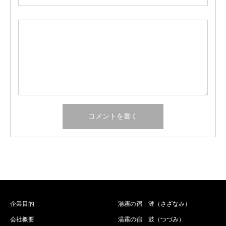
企業目的
湯霧の宿 漣（さざなみ）
会社概要
湯霧の宿 鼓（つづみ）