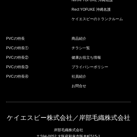
NIRAI YOFUKE 沖縄名護
Rect YOFUKE 沖縄名護
ケイエスビーのトランクルーム
PVCの特長
商品紹介
PVCの特長①
チラシ一覧
PVCの特長②
健康お役立ち情報
PVCの特長③
プライバシーポリシー
PVCの特長④
社員紹介
お問合せ
ケイエスビー株式会社／岸部毛織株式会社
岸部毛織株式会社
〒594-0052 大阪府和泉市阪本町515-1