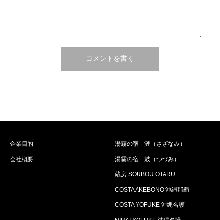
企業目的
湯霧の宿 漣（さざなみ）
会社概要
湯霧の宿 鼓（つづみ）
蔵房 SOUBOU OTARU
COSTA AKEBONO 沖縄那覇
COSTA YOFUKE 沖縄名護