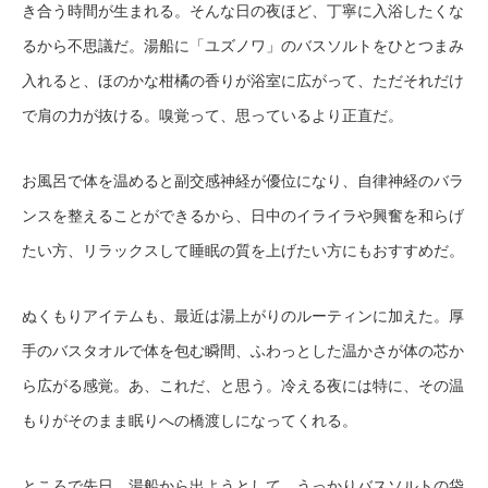
き合う時間が生まれる。そんな日の夜ほど、丁寧に入浴したくな
るから不思議だ。湯船に「ユズノワ」のバスソルトをひとつまみ
入れると、ほのかな柑橘の香りが浴室に広がって、ただそれだけ
で肩の力が抜ける。嗅覚って、思っているより正直だ。
お風呂で体を温めると副交感神経が優位になり、自律神経のバラ
ンスを整えることができるから、日中のイライラや興奮を和らげ
たい方、リラックスして睡眠の質を上げたい方にもおすすめだ。
ぬくもりアイテムも、最近は湯上がりのルーティンに加えた。厚
手のバスタオルで体を包む瞬間、ふわっとした温かさが体の芯か
ら広がる感覚。あ、これだ、と思う。冷える夜には特に、その温
もりがそのまま眠りへの橋渡しになってくれる。
ところで先日、湯船から出ようとして、うっかりバスソルトの袋