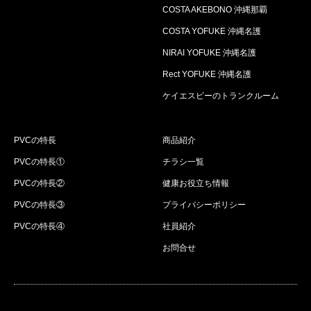
COSTA AKEBONO 沖縄那覇
COSTA YOFUKE 沖縄名護
NIRAI YOFUKE 沖縄名護
Rect YOFUKE 沖縄名護
ケイエスビーのトランクルーム
PVCの特長
商品紹介
PVCの特長①
チラシ一覧
PVCの特長②
健康お役立ち情報
PVCの特長③
プライバシーポリシー
PVCの特長④
社員紹介
お問合せ