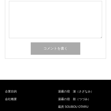
企業目的
湯霧の宿 漣（さざなみ）
会社概要
湯霧の宿 鼓（つづみ）
蔵房 SOUBOU OTARU