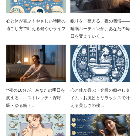
心と体が喜ぶ！やさしい時間の
眠りを「整える」夜の習慣——
過ごし方で叶える健やかライフ
睡眠ルーティンが、あなたの毎
日を変えていく…
**夜の10分が、あなたの明日を
心と体が喜ぶ！究極の癒やしタ
変える――ストレッチ・深呼
イム～お風呂とリラックスで叶
吸・ゆる筋ト…
える美しさの秘…