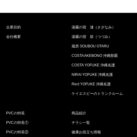
企業目的
湯霧の宿 漣（さざなみ）
会社概要
湯霧の宿 鼓（つづみ）
蔵房 SOUBOU OTARU
COSTA AKEBONO 沖縄那覇
COSTA YOFUKE 沖縄名護
NIRAI YOFUKE 沖縄名護
Rect YOFUKE 沖縄名護
ケイエスビーのトランクルーム
PVCの特長
商品紹介
PVCの特長①
チラシ一覧
PVCの特長②
健康お役立ち情報